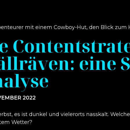
e Contentstrat
ällräven: eine
alyse
VEMBER 2022
erbst, es ist dunkel und vielerorts nasskalt. Welc
tem Wetter?