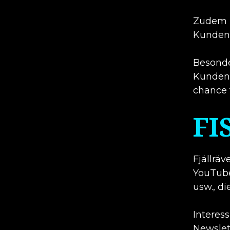
Zudem h
Kunden 
Besonde
Kunden 
chance t
FI
Fjällrä
YouTube
usw., di
Interes
Newslet