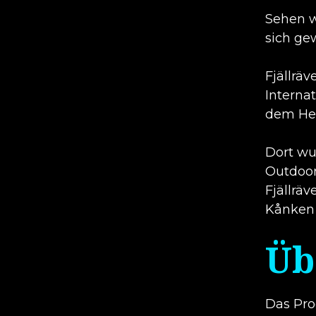
Sehen w
sich ge
Fjällrä
Interna
dem He
Dort wu
Outdoor
Fjällrä
Kånken
Üb
Das Prod