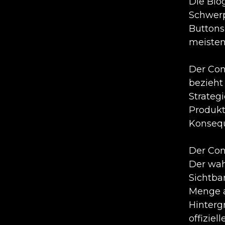
Die Blo
Schwerp
Buttons
meisten
Der Cont
bezieht
Strategi
Produkt
Konseq
Der Con
Der wah
Sichtba
Menge a
Hinterg
offiziel