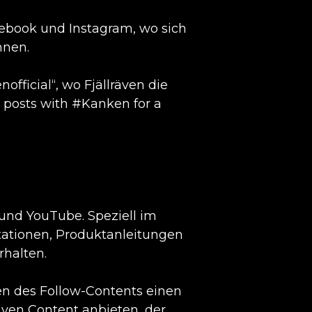
cebook und Instagram, wo sich
nnen.
fficial“, wo Fjällräven die
 posts with #Kanken for a
und YouTube. Speziell im
tationen, Produktanleitungen
rhalten.
en des Follow-Contents einen
även Content anbieten, der