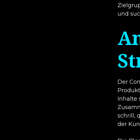
Zielgru
und suc
An
St
Der Con
Produkt
Inhalte
Zusamme
schrill
der Kun