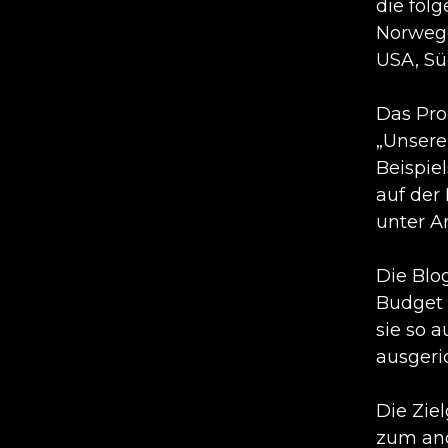
die fol
Norwege
USA, Sü
Das Pro
„Unsere
Beispie
auf der
unter A
Die Blo
Budget 
sie so 
ausgeric
Die Zie
zum and