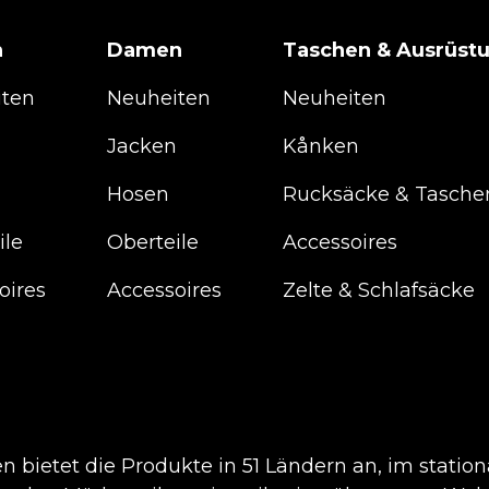
n
Damen
Taschen & Ausrüst
iten
Neuheiten
Neuheiten
n
Jacken
Kånken
Hosen
Rucksäcke & Tasche
ile
Oberteile
Accessoires
oires
Accessoires
Zelte & Schlafsäcke
en bietet die Produkte in 51 Ländern an, im statio