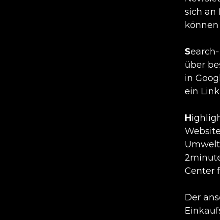
sich an
könne
S
earch-
über be
in Goog
ein Link
H
ighlig
Website
Umwelts
2minute
Center 
Der ans
Einkauf