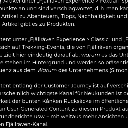
g-Artikel unter „Fjällräven Experience > Foxtrail“
unkte an und sind verschlagwortet, d. h. man k
 Artikel zu Abenteuern, Tipps, Nachhaltigkeit und
 Artikel gibt es zu Produkten.
ent unter „Fjällräven Experience > Classic“ und „F
 sich auf Trekking-Events, die von Fjällräven orga
e zielt hier eindeutig darauf ab,
warum
es das Unt
e stehen im Hintergrund und werden so präsentiert
uenz aus dem
Warum
des Unternehmens (Simone
tent entlang der Customer Journey ist auf versc
rscheinlich wichtigste Kanal für Neukunden ist de
rkeit der bunten Kånken Rucksäcke im öffentlich
n User-Generated Content zu diesem Produkt auf
rundberichte usw. – mit weitaus mehr Ansichten
len Fjällräven-Kanal.