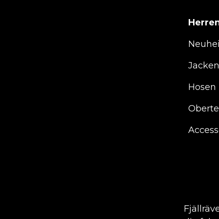
Herre
Neuhe
Jacke
Hosen
Oberte
Access
Fjällräv