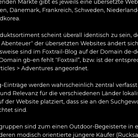
genden Märkte gibt es jeweils eine übersetzte Web
n, Dänemark, Frankreich, Schweden, Niederlande
dkorea.
duktsortiment scheint überall identisch zu sein, 
 Abenteuer“ der übersetzten Websites ändert sic
lsweise sind im Foxtrail-Blog auf der Domain de-de
 Domain gb-en fehlt “Foxtrail”, bzw. ist der ents
rticles > Adventures angeordnet.
g-Einträge werden wahrscheinlich zentral verfass
und Relevanz für die verschiedenen Länder lokali
auf der Website platziert, dass sie an den Suchge
htet sind.
lgruppen sind zum einen Outdoor-Begeisterte in eh
eren modisch orientierte jüngere Käufer (Rucksa